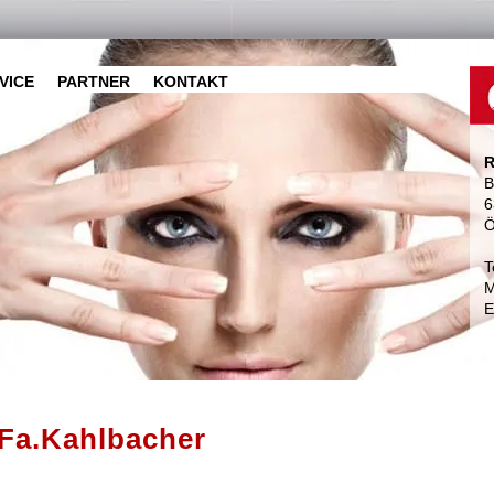
VICE
PARTNER
KONTAKT
R
B
6
Ö
T
M
E
Fa.Kahlbacher